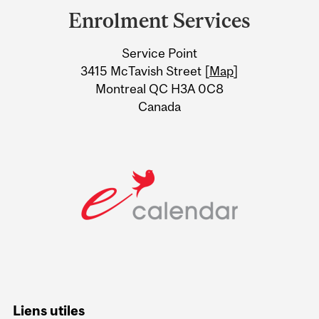
and
Enrolment Services
University
Service Point
Information
3415 McTavish Street [
Map
]
Montreal QC H3A 0C8
Canada
Liens utiles