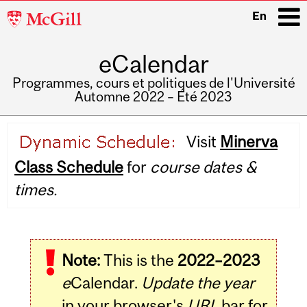
McGill
En
University
eCalendar
i
Programmes, cours et politiques de l'Université
Automne 2022 – Été 2023
Main
Visit
Minerva
navigation
Class Schedule
for
course dates &
times.
Note:
This is the
2022–2023
e
Calendar.
Update the year
in your browser's
URL
bar for