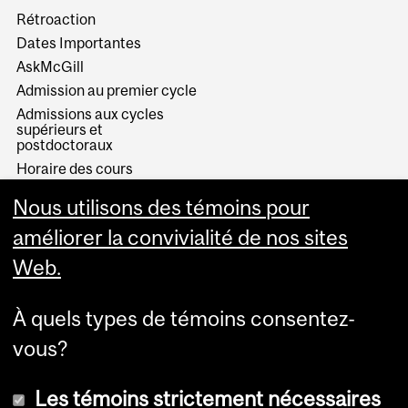
Rétroaction
Dates Importantes
AskMcGill
Admission au premier cycle
Admissions aux cycles
supérieurs et
postdoctoraux
Horaire des cours
Visual Schedule Builder
Nous utilisons des témoins pour
Services aux étudiants
améliorer la convivialité de nos sites
Web.
À quels types de témoins consentez-
vous?
Les témoins strictement nécessaires