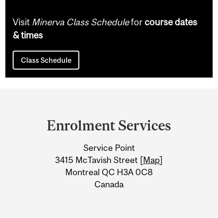
Visit
Minerva Class Schedule
for
course dates
& times
Class Schedule
Department
and
Enrolment Services
University
Service Point
Information
3415 McTavish Street [
Map
]
Montreal QC H3A 0C8
Canada