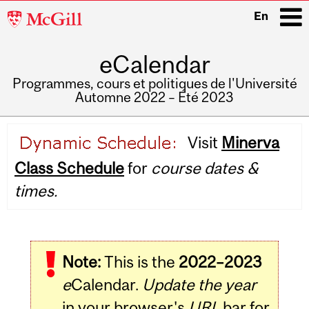
McGill
En
University
eCalendar
i
Programmes, cours et politiques de l'Université
Automne 2022 – Été 2023
Main
Visit
Minerva
navigation
Class Schedule
for
course dates &
times.
Note:
This is the
2022–2023
e
Calendar.
Update the year
in your browser's
URL
bar for