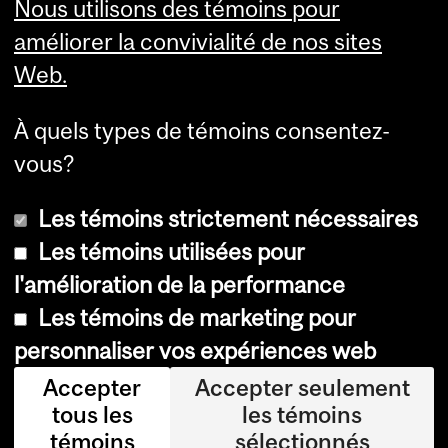
Nous utilisons des témoins pour
Services aux étudiants
améliorer la convivialité de nos sites
Web.
À quels types de témoins consentez-
vous?
Les témoins strictement nécessaires
Les témoins utilisées pour
l'amélioration de la performance
© Université McGill, 2026
Les témoins de marketing pour
Accessibilité
personnaliser vos expériences web
Avis sur les témoins
Accepter
Accepter seulement
tous les
les témoins
Paramètres des témoins
témoins
sélectionnés
Se connecter