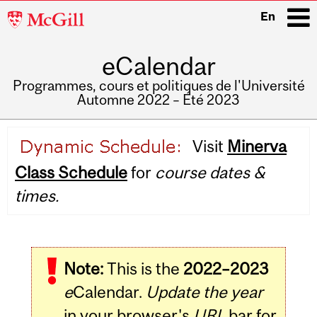
McGill
En
University
eCalendar
i
Programmes, cours et politiques de l'Université
Automne 2022 – Été 2023
Main
Visit
Minerva
navigation
Class Schedule
for
course dates &
times.
Note:
This is the
2022–2023
e
Calendar.
Update the year
in your browser's
URL
bar for