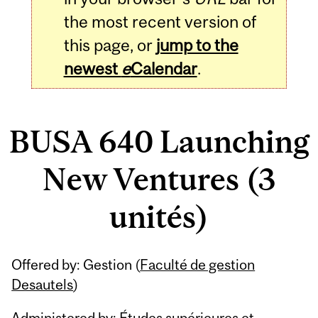
the most recent version of
this page, or
jump to the
newest
e
Calendar
.
BUSA 640 Launching
New Ventures (3
unités)
Related
Offered by: Gestion (
Faculté de gestion
Content
Desautels
)
Administered by: Études supérieures et