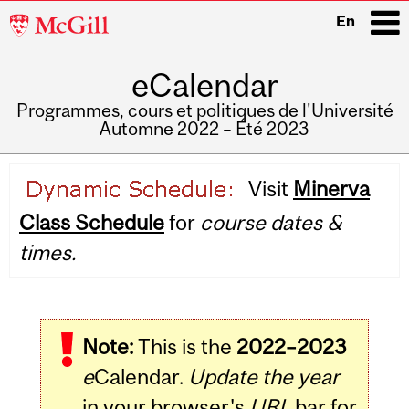
McGill
En
University
eCalendar
i
Programmes, cours et politiques de l'Université
Automne 2022 – Été 2023
Main
Visit
Minerva
navigation
Class Schedule
for
course dates &
times.
Note:
This is the
2022–2023
e
Calendar.
Update the year
in your browser's
URL
bar for