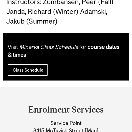
Instructors: Zumbansen, Peer (Fall)
Janda, Richard (Winter) Adamski,
Jakub (Summer)
Visit
Minerva Class Schedule
for
course dates
& times
Class Schedule
Department
and
Enrolment Services
University
Service Point
Information
3415 McTavish Street [
Map
]