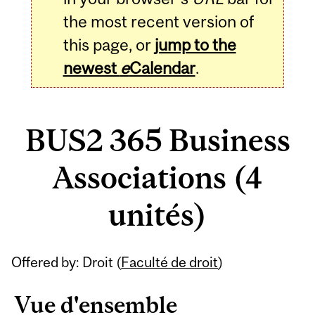
the most recent version of
this page, or
jump to the
newest
e
Calendar
.
BUS2 365 Business
Associations (4
unités)
Related
Offered by: Droit (
Faculté de droit
)
Content
Vue d'ensemble