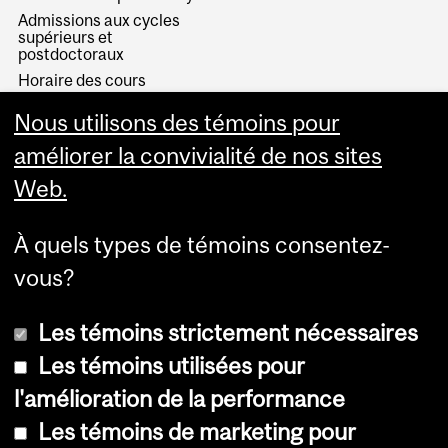
Admissions aux cycles
supérieurs et
postdoctoraux
Horaire des cours
Visual Schedule Builder
Nous utilisons des témoins pour
Services aux étudiants
améliorer la convivialité de nos sites
Web.
À quels types de témoins consentez-
vous?
Les témoins strictement nécessaires
Les témoins utilisées pour
l'amélioration de la performance
© Université McGill, 2026
Les témoins de marketing pour