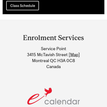
Class Schedule
Department
and
Enrolment Services
University
Service Point
Information
3415 McTavish Street [
Map
]
Montreal QC H3A 0C8
Canada