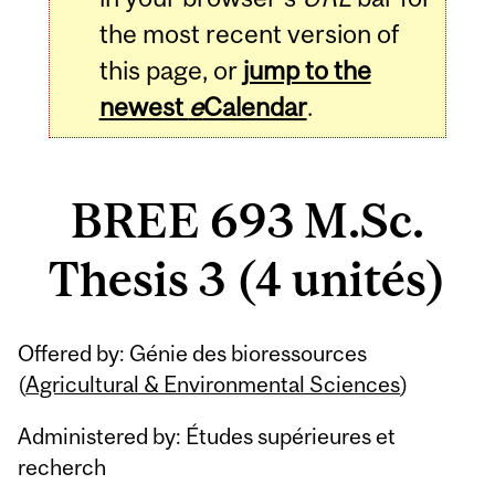
the most recent version of
this page, or
jump to the
newest
e
Calendar
.
BREE 693 M.Sc.
Thesis 3 (4 unités)
Related
Offered by: Génie des bioressources
Content
(
Agricultural & Environmental Sciences
)
Administered by: Études supérieures et
recherch