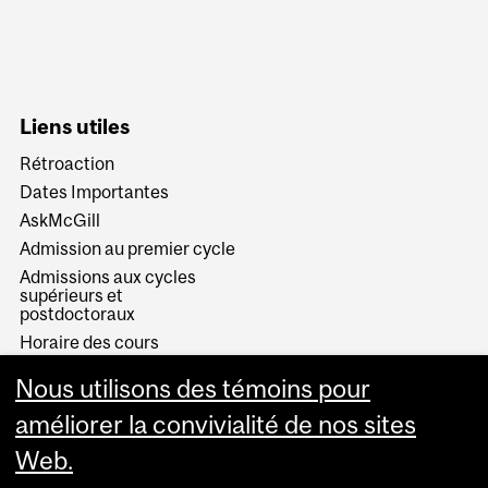
Liens utiles
Rétroaction
Dates Importantes
AskMcGill
Admission au premier cycle
Admissions aux cycles
supérieurs et
postdoctoraux
Horaire des cours
Visual Schedule Builder
Nous utilisons des témoins pour
Services aux étudiants
améliorer la convivialité de nos sites
Web.