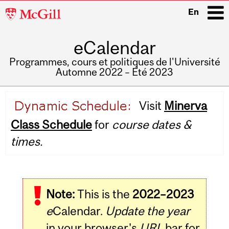
McGill
En
University
eCalendar
i
Programmes, cours et politiques de l'Université
Automne 2022 – Été 2023
Main
Visit
Minerva
navigation
Class Schedule
for
course dates &
times.
Note:
This is the
2022–2023
e
Calendar.
Update the year
in your browser's
URL
bar for