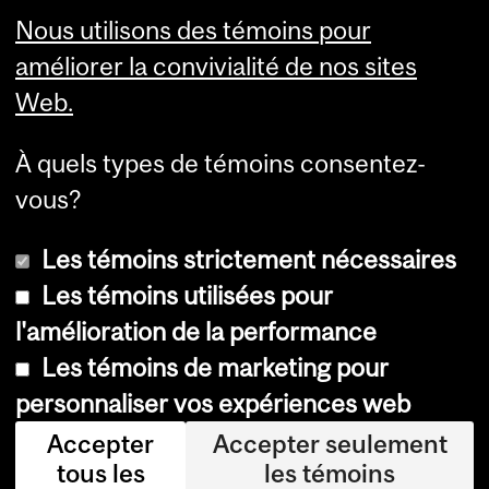
Visual Schedule Builder
Nous utilisons des témoins pour
Services aux étudiants
améliorer la convivialité de nos sites
Web.
À quels types de témoins consentez-
vous?
Les témoins strictement nécessaires
Les témoins utilisées pour
l'amélioration de la performance
© Université McGill, 2026
Les témoins de marketing pour
Accessibilité
personnaliser vos expériences web
Avis sur les témoins
Accepter
Accepter seulement
tous les
les témoins
Paramètres des témoins