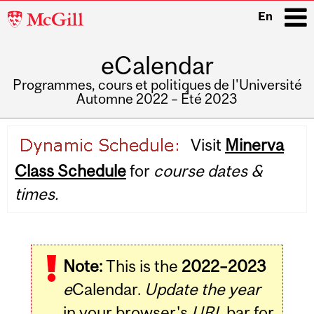
McGill
En
University
eCalendar
i
Programmes, cours et politiques de l'Université
Automne 2022 – Été 2023
Main
Visit
Minerva
navigation
Class Schedule
for
course dates &
times.
Note:
This is the
2022–2023
e
Calendar.
Update the year
in your browser's
URL
bar for