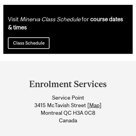
Visit
Minerva Class Schedule
for
course dates
& times
Class Schedule
Department
and
Enrolment Services
University
Service Point
Information
3415 McTavish Street [
Map
]
Montreal QC H3A 0C8
Canada