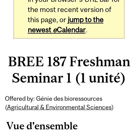
the most recent version of
this page, or
jump to the
newest
e
Calendar
.
BREE 187 Freshman
Seminar 1 (1 unité)
Related
Offered by: Génie des bioressources
Content
(
Agricultural & Environmental Sciences
)
Vue d'ensemble