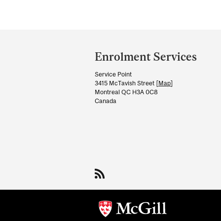
Department
and
Enrolment Services
University
Service Point
Information
3415 McTavish Street [
Map
]
Montreal QC H3A 0C8
Canada