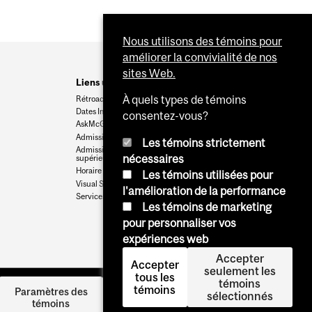
Nous utilisons des témoins pour
améliorer la convivialité de nos
sites Web.
Liens utiles
À quels types de témoins
Rétroaction
Dates Importantes
consentez-vous?
AskMcGill
Admission au premier cycle
Les témoins strictement
Admissions aux cycles
nécessaires
supérieurs et postdoctoraux
Horaire des cours
Les témoins utilisées pour
Visual Schedule Builder
l'amélioration de la performance
Services aux étudiants
Les témoins de marketing
pour personnaliser vos
expériences web
Accepter
Accepter
seulement les
tous les
témoins
témoins
Se
Paramètres des
sélectionnés
témoins
connecter