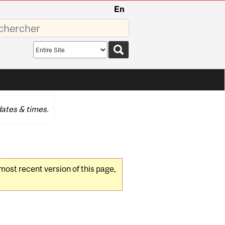
En
sez
Search
scope
ates & times.
 most recent version of this page,