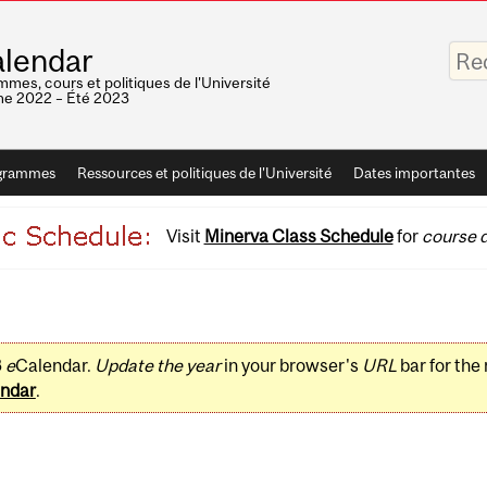
Saisis
lendar
vos
mots-
mes, cours et politiques de l'Université
clés
e 2022 – Été 2023
grammes
Ressources et politiques de l'Université
Dates importantes
Visit
Minerva Class Schedule
for
course d
3
e
Calendar.
Update the year
in your browser's
URL
bar for the
ndar
.