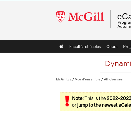
McGill
eCa
University
Program
Automn
Main
Facultés et écoles
Cours
Pro
navigation
McGill.ca
/
Vue d'ensemble
/
All Courses
Note:
This is the
2022–202
or
jump to the newest
e
Cale