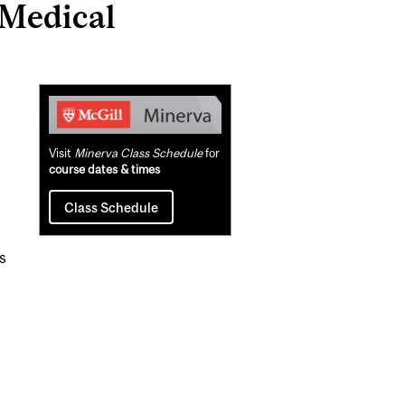
 Medical
Related
Content
Visit
Minerva Class Schedule
for
course dates & times
Class Schedule
l
s