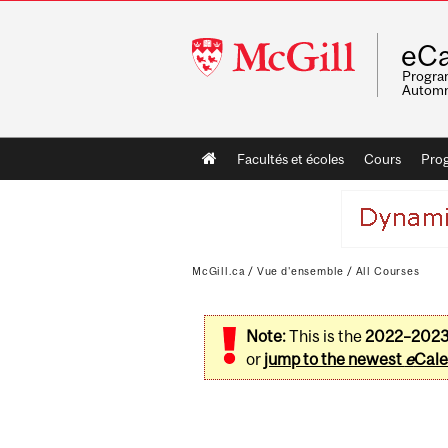
McGill
eCa
University
Program
Automn
Main
Facultés et écoles
Cours
Pro
navigation
McGill.ca
/
Vue d'ensemble
/
All Courses
Note:
This is the
2022–202
or
jump to the newest
e
Cale