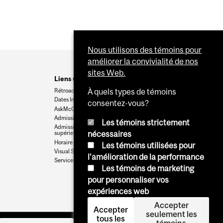
Nous utilisons des témoins pour
améliorer la convivialité de nos
sites Web.
Liens utiles
Rétroaction
À quels types de témoins
Dates Importantes
consentez-vous?
AskMcGill
Admission au premier cycle
Les témoins strictement
Admissions aux cycles
nécessaires
supérieurs et postdoctoraux
Horaire des cours
Les témoins utilisées pour
Visual Schedule Builder
l'amélioration de la performance
Services aux étudiants
Les témoins de marketing
pour personnaliser vos
expériences web
Accepter
Accepter
seulement les
tous les