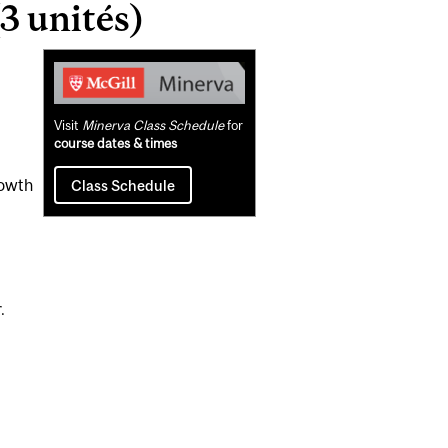
3 unités)
Related
Content
Visit
Minerva Class Schedule
for
course dates & times
rowth
Class Schedule
.