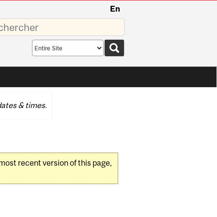
En
sez
Search
scope
ates & times.
 most recent version of this page,