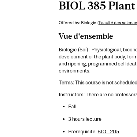
BIOL 385 Plant
Offered by: Biologie (
Faculté des scienc
Vue d'ensemble
Biologie (Sci) : Physiological, bio
development of the plant body; for
and ripening; programmed cell dea
environments.
Terms: This course is not schedule
Instructors: There are no professor
Fall
3 hours lecture
Prerequisite:
BIOL 205
.