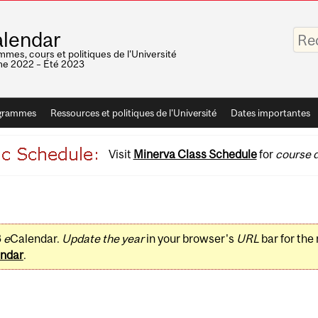
Saisis
lendar
vos
mots-
mes, cours et politiques de l'Université
clés
e 2022 – Été 2023
grammes
Ressources et politiques de l'Université
Dates importantes
Visit
Minerva Class Schedule
for
course d
3
e
Calendar.
Update the year
in your browser's
URL
bar for the
ndar
.