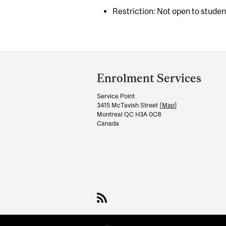
Restriction: Not open to stude
Department
and
Enrolment Services
University
Service Point
Information
3415 McTavish Street [
Map
]
Montreal QC H3A 0C8
Canada