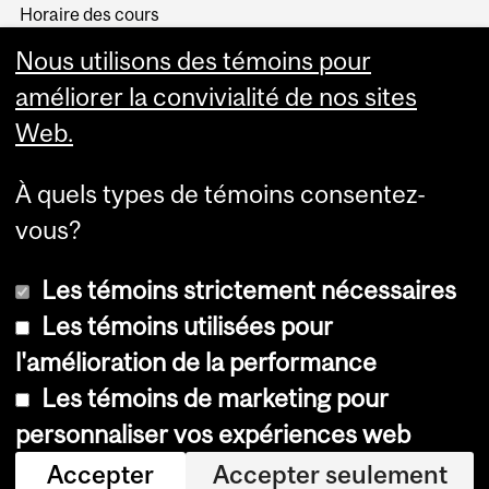
Horaire des cours
Visual Schedule Builder
Nous utilisons des témoins pour
Services aux étudiants
améliorer la convivialité de nos sites
Web.
À quels types de témoins consentez-
vous?
Les témoins strictement nécessaires
Les témoins utilisées pour
l'amélioration de la performance
© Université McGill, 2026
Les témoins de marketing pour
Accessibilité
personnaliser vos expériences web
Avis sur les témoins
Accepter
Accepter seulement