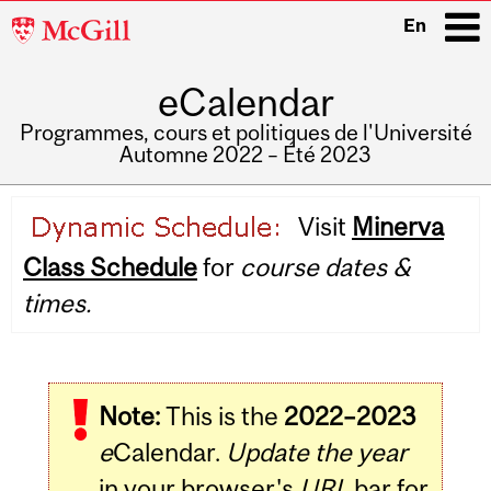
McGill
En
University
eCalendar
i
Programmes, cours et politiques de l'Université
Automne 2022 – Été 2023
Main
Visit
Minerva
navigation
Class Schedule
for
course dates &
times.
Note:
This is the
2022–2023
e
Calendar.
Update the year
in your browser's
URL
bar for