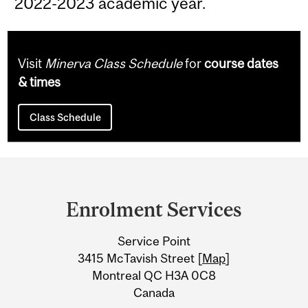
2022-2023 academic year.
Visit
Minerva Class Schedule
for
course dates
& times
Class Schedule
Department
and
Enrolment Services
University
Service Point
Information
3415 McTavish Street [
Map
]
Montreal QC H3A 0C8
Canada