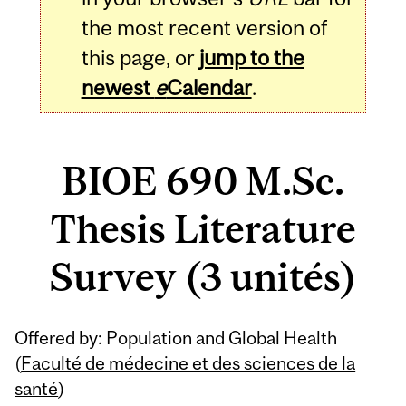
the most recent version of
this page, or
jump to the
newest
e
Calendar
.
BIOE 690 M.Sc.
Thesis Literature
Survey (3 unités)
Related
Offered by: Population and Global Health
Content
(
Faculté de médecine et des sciences de la
santé
)