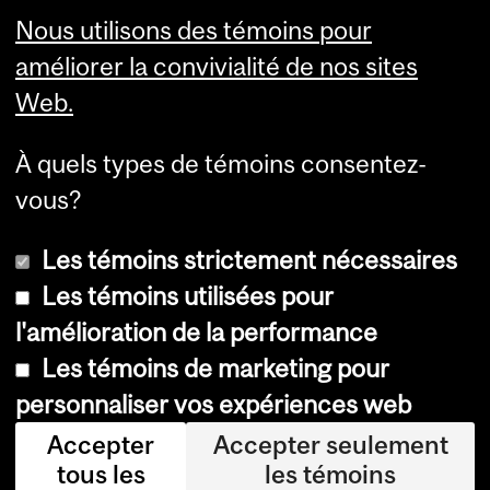
Visual Schedule Builder
Nous utilisons des témoins pour
Services aux étudiants
améliorer la convivialité de nos sites
Web.
À quels types de témoins consentez-
vous?
Les témoins strictement nécessaires
Les témoins utilisées pour
l'amélioration de la performance
© Université McGill, 2026
Les témoins de marketing pour
Accessibilité
personnaliser vos expériences web
Avis sur les témoins
Accepter
Accepter seulement
tous les
les témoins
Paramètres des témoins