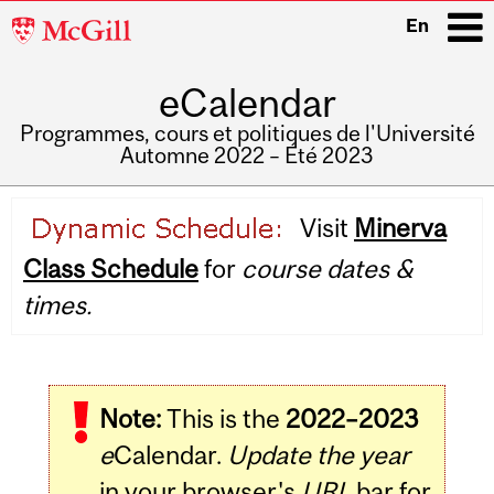
McGill
En
University
eCalendar
i
Programmes, cours et politiques de l'Université
Automne 2022 – Été 2023
Main
Visit
Minerva
navigation
Class Schedule
for
course dates &
times.
Note:
This is the
2022–2023
e
Calendar.
Update the year
in your browser's
URL
bar for