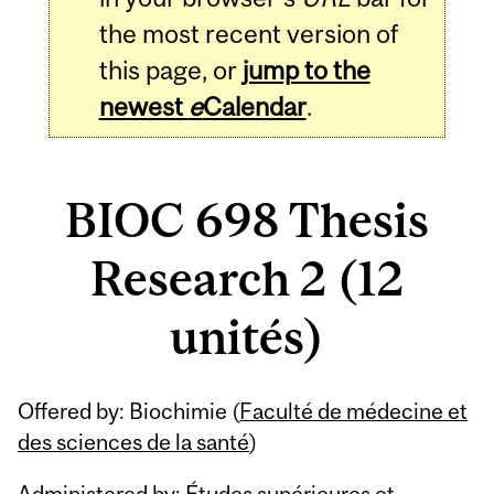
the most recent version of
this page, or
jump to the
newest
e
Calendar
.
BIOC 698 Thesis
Research 2 (12
unités)
Related
Offered by: Biochimie (
Faculté de médecine et
Content
des sciences de la santé
)
Administered by: Études supérieures et