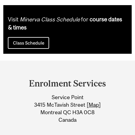
Visit
Minerva Class Schedule
for
course dates
& times
Class Schedule
Department
and
Enrolment Services
University
Service Point
Information
3415 McTavish Street [
Map
]
Montreal QC H3A 0C8
Canada