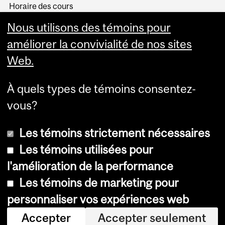
Horaire des cours
Visual Schedule Builder
Nous utilisons des témoins pour
Services aux étudiants
améliorer la convivialité de nos sites
Web.
À quels types de témoins consentez-
vous?
Les témoins strictement nécessaires
Les témoins utilisées pour
l'amélioration de la performance
© Université McGill, 2026
Les témoins de marketing pour
Accessibilité
personnaliser vos expériences web
Avis sur les témoins
Accepter
Accepter seulement