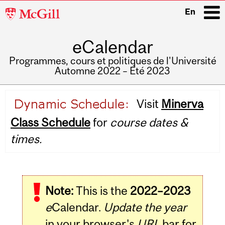
McGill
En
University
eCalendar
i
Programmes, cours et politiques de l'Université
Automne 2022 – Été 2023
Main
Visit
Minerva
navigation
Class Schedule
for
course dates &
times.
Note:
This is the
2022–2023
e
Calendar.
Update the year
in your browser's
URL
bar for