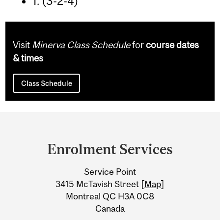
1. (3-2-4)
Visit
Minerva Class Schedule
for
course dates
& times
Class Schedule
Department
and
Enrolment Services
University
Service Point
Information
3415 McTavish Street [
Map
]
Montreal QC H3A 0C8
Canada