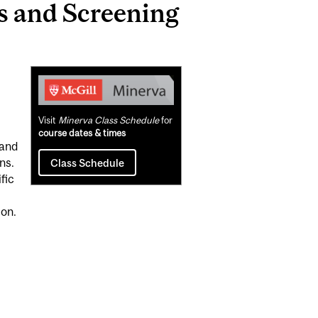
s and Screening
Related
Content
Visit
Minerva Class Schedule
for
course dates & times
 and
ns.
Class Schedule
fic
ion.