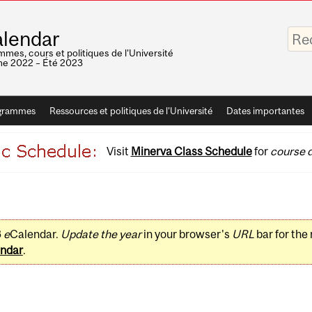
Saisis
lendar
vos
mots-
mes, cours et politiques de l'Université
clés
e 2022 – Été 2023
grammes
Ressources et politiques de l'Université
Dates importantes
Visit
Minerva Class Schedule
for
course d
3
e
Calendar.
Update the year
in your browser's
URL
bar for the
ndar
.