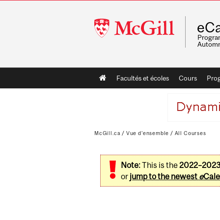
McGill
eCa
University
Program
Automn
Main
Facultés et écoles
Cours
Pro
navigation
McGill.ca
/
Vue d'ensemble
/
All Courses
Note:
This is the
2022–202
or
jump to the newest
e
Cale