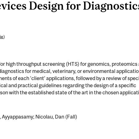
vices Design for Diagnostic
ie
)
 for high throughput screening (HTS) for genomics, proteomics
diagnostics for medical, veterinary, or environmental applicatio
nts of each 'client' applications, followed by a review of speci
cal and practical guidelines regarding the design of a specific
on with the established state of the art in the chosen applicat
, Ayyappasamy; Nicolau, Dan (Fall)