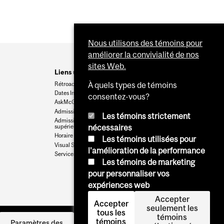
Nous utilisons des témoins pour
améliorer la convivialité de nos
sites Web.
Liens utiles
Rétroaction
À quels types de témoins
Dates Importantes
consentez-vous?
AskMcGill
Admission au premier cycle
Les témoins strictement
Admissions aux cycles
supérieurs et postdoctoraux
nécessaires
Horaire des cours
Les témoins utilisées pour
Visual Schedule Builder
l'amélioration de la performance
Services aux étudiants
Les témoins de marketing
pour personnaliser vos
expériences web
Accepter
Accepter
seulement les
tous les
témoins
témoins
Se
Paramètres des