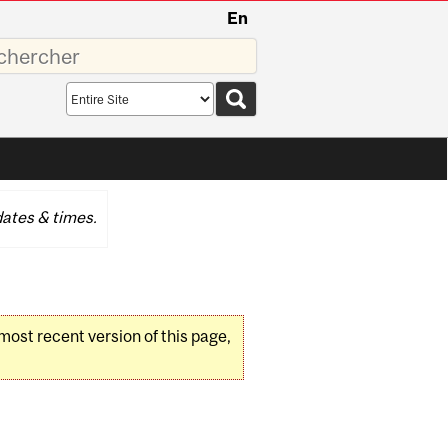
En
sez
Search
scope
ates & times.
 most recent version of this page,