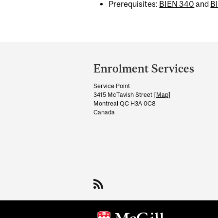
Prerequisites:
BIEN 340
and
B
Department
and
Enrolment Services
University
Service Point
Information
3415 McTavish Street [
Map
]
Montreal QC H3A 0C8
Canada