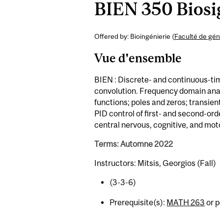
BIEN 350 Biosig
Offered by: Bioingénierie (
Faculté de gén
Vue d'ensemble
BIEN : Discrete- and continuous-tim
convolution. Frequency domain analy
functions; poles and zeros; transi
PID control of first- and second-ord
central nervous, cognitive, and mot
Terms: Automne 2022
Instructors: Mitsis, Georgios (Fall)
(3-3-6)
Prerequisite(s):
MATH 263
or p