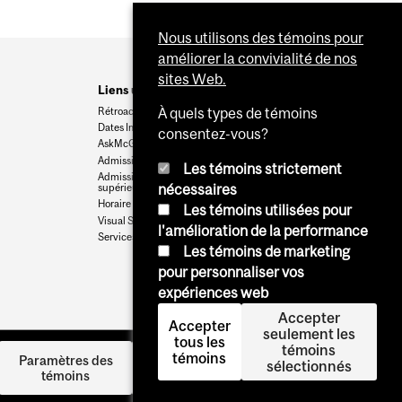
Nous utilisons des témoins pour
améliorer la convivialité de nos
sites Web.
Liens utiles
Rétroaction
À quels types de témoins
Dates Importantes
consentez-vous?
AskMcGill
Admission au premier cycle
Les témoins strictement
Admissions aux cycles
supérieurs et postdoctoraux
nécessaires
Horaire des cours
Les témoins utilisées pour
Visual Schedule Builder
l'amélioration de la performance
Services aux étudiants
Les témoins de marketing
pour personnaliser vos
expériences web
Accepter
Accepter
seulement les
tous les
témoins
témoins
Se
Paramètres des
sélectionnés
témoins
connecter