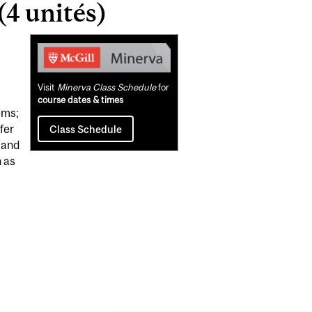
(4 unités)
Related
Content
Visit
Minerva Class Schedule
for
course dates & times
ems;
fer
Class Schedule
 and
h as