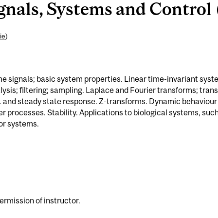
nals, Systems and Control 
ie
)
e signals; basic system properties. Linear time-invariant syst
sis; filtering; sampling. Laplace and Fourier transforms; trans
ent and steady state response. Z-transforms. Dynamic behaviour
er processes. Stability. Applications to biological systems, suc
or systems.
ermission of instructor.