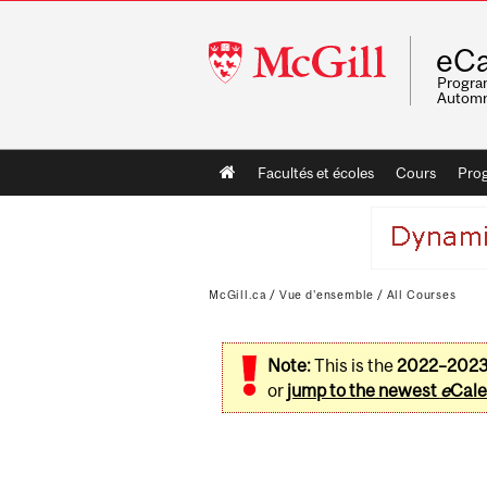
McGill
eCa
University
Program
Automn
Main
Facultés et écoles
Cours
Pro
navigation
McGill.ca
/
Vue d'ensemble
/
All Courses
Note:
This is the
2022–202
or
jump to the newest
e
Cale