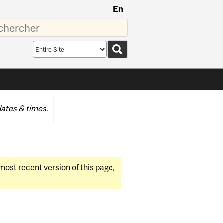
En
sez
Search
scope
ates & times.
 most recent version of this page,