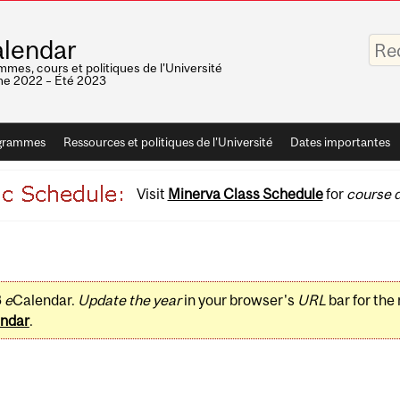
Saisis
lendar
vos
mots-
mes, cours et politiques de l'Université
clés
e 2022 – Été 2023
grammes
Ressources et politiques de l'Université
Dates importantes
Visit
Minerva Class Schedule
for
course d
3
e
Calendar.
Update the year
in your browser's
URL
bar for the
ndar
.