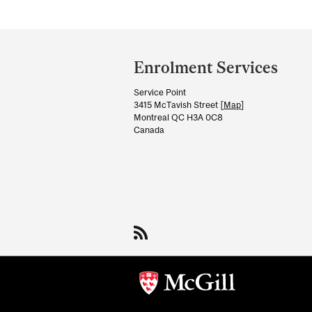
Department
and
Enrolment Services
University
Service Point
Information
3415 McTavish Street [
Map
]
Montreal QC H3A 0C8
Canada