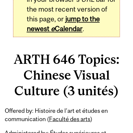
the most recent version of
this page, or
jump to the
newest
e
Calendar
.
ARTH 646 Topics:
Chinese Visual
Culture (3 unités)
Related
Offered by: Histoire de l’art et études en
Content
communication (
Faculté des arts
)
Administered by: Études supérieures et