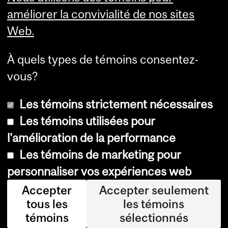
Services aux étudiants
améliorer la convivialité de nos sites
Web.
À quels types de témoins consentez-
vous?
Les témoins strictement nécessaires
Les témoins utilisées pour
l'amélioration de la performance
© Université McGill, 2026
Les témoins de marketing pour
Accessibilité
personnaliser vos expériences web
Avis sur les témoins
Accepter
Accepter seulement
tous les
les témoins
Paramètres des témoins
témoins
sélectionnés
Se connecter