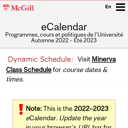
McGill
En
University
eCalendar
i
Programmes, cours et politiques de l'Université
Automne 2022 – Été 2023
Main
Visit
Minerva
navigation
Class Schedule
for
course dates &
times.
Note:
This is the
2022–2023
e
Calendar.
Update the year
in your browser's
URL
bar for