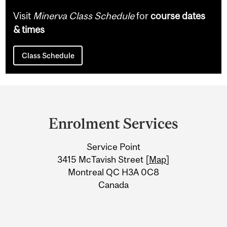
Visit
Minerva Class Schedule
for
course dates
& times
Class Schedule
Department
and
Enrolment Services
University
Service Point
Information
3415 McTavish Street [
Map
]
Montreal QC H3A 0C8
Canada