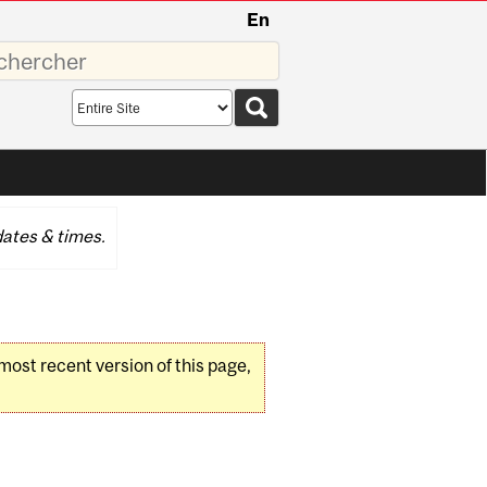
En
sez
Search
scope
ates & times.
 most recent version of this page,