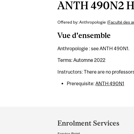
ANTH 490N2 Hon
Offered by: Anthropologie (
Faculté des a
Vue d'ensemble
Anthropologie : see ANTH 490N1.
Terms: Automne 2022
Instructors: There are no professor
Prerequisite:
ANTH 490N1
Department
and
Enrolment Services
University
Service Point