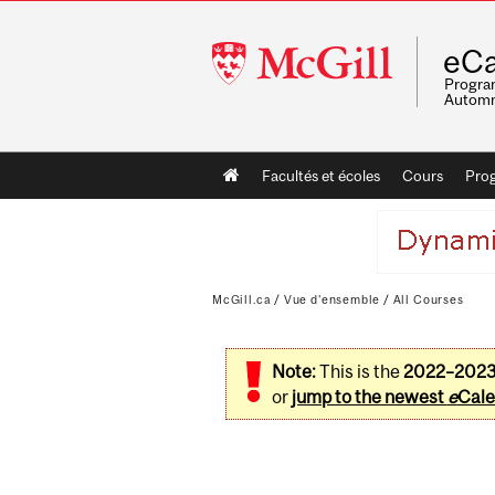
McGill
eCa
University
Program
Automn
Main
Facultés et écoles
Cours
Pro
navigation
McGill.ca
/
Vue d'ensemble
/
All Courses
Note:
This is the
2022–202
or
jump to the newest
e
Cale