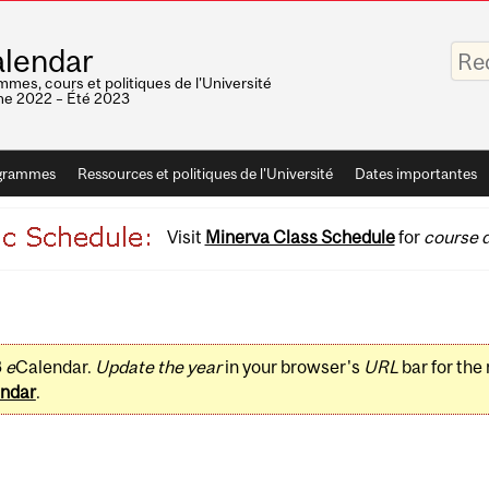
Saisis
lendar
vos
mots-
mes, cours et politiques de l'Université
clés
e 2022 – Été 2023
grammes
Ressources et politiques de l'Université
Dates importantes
Visit
Minerva Class Schedule
for
course d
3
e
Calendar.
Update the year
in your browser's
URL
bar for the
ndar
.