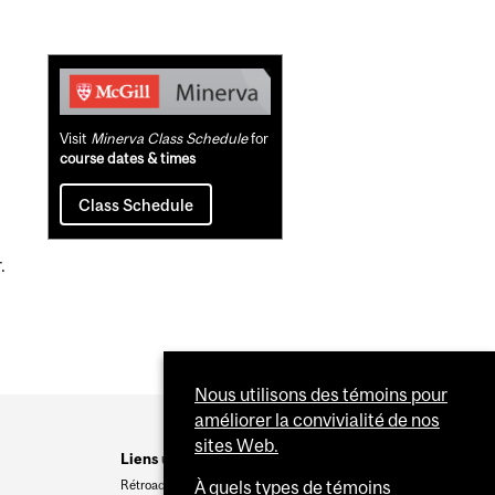
Related
Content
Visit
Minerva Class Schedule
for
course dates & times
Class Schedule
.
Nous utilisons des témoins pour
améliorer la convivialité de nos
sites Web.
Liens utiles
Rétroaction
À quels types de témoins