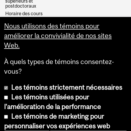
supérieurs et
postdoctoraux
Horaire des cours
Visual Schedule Builder
Nous utilisons des témoins pour
Services aux étudiants
améliorer la convivialité de nos sites
Web.
À quels types de témoins consentez-
vous?
Les témoins strictement nécessaires
Les témoins utilisées pour
l'amélioration de la performance
© Université McGill, 2026
Les témoins de marketing pour
Accessibilité
personnaliser vos expériences web