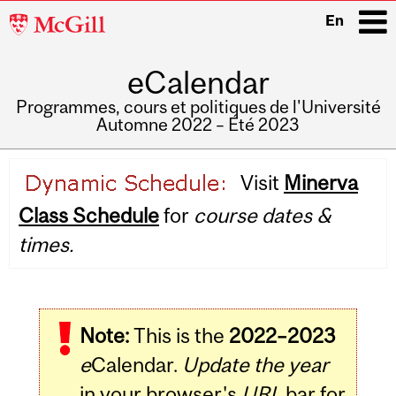
McGill
En
University
eCalendar
i
Programmes, cours et politiques de l'Université
Automne 2022 – Été 2023
Main
Visit
Minerva
navigation
Class Schedule
for
course dates &
times.
Note:
This is the
2022–2023
e
Calendar.
Update the year
in your browser's
URL
bar for