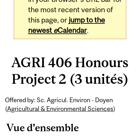
the most recent version of
this page, or
jump to the
newest
e
Calendar
.
AGRI 406 Honours
Project 2 (3 unités)
Related
Offered by: Sc. Agricul. Environ - Doyen
Content
(
Agricultural & Environmental Sciences
)
Vue d'ensemble