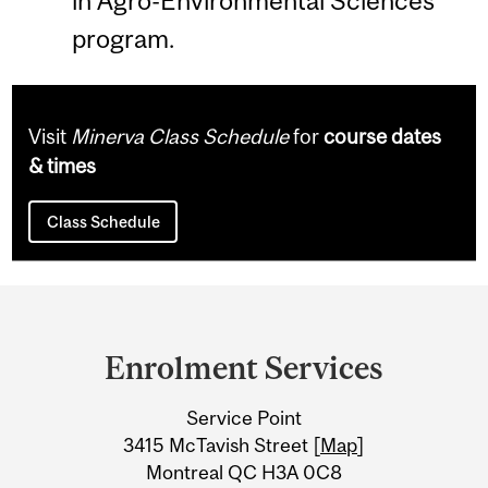
in Agro-Environmental Sciences
program.
Visit
Minerva Class Schedule
for
course dates
& times
Class Schedule
Department
and
Enrolment Services
University
Service Point
Information
3415 McTavish Street [
Map
]
Montreal QC H3A 0C8