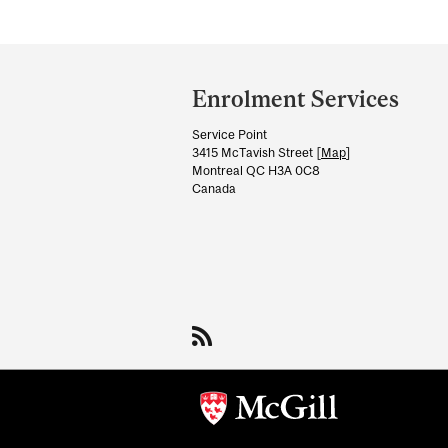
Department
and
Enrolment Services
University
Service Point
Information
3415 McTavish Street [
Map
]
Montreal QC H3A 0C8
Canada