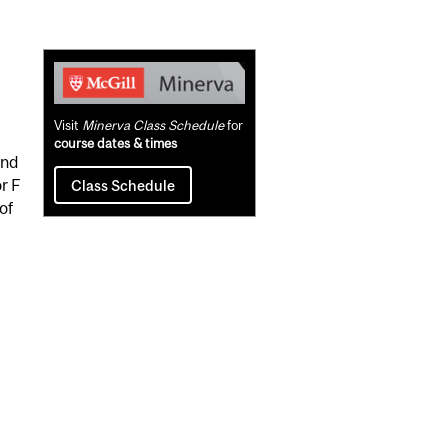
Related
Content
Visit
Minerva Class Schedule
for
course dates & times
and
r F
Class Schedule
of