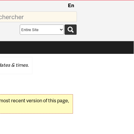
En
sez
Search
scope
ates & times.
 most recent version of this page,