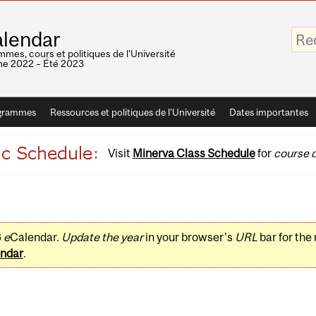
Saisis
lendar
vos
mots-
mes, cours et politiques de l'Université
clés
e 2022 – Été 2023
grammes
Ressources et politiques de l'Université
Dates importantes
Visit
Minerva Class Schedule
for
course d
3
e
Calendar.
Update the year
in your browser's
URL
bar for the
ndar
.