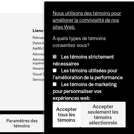
Nous utilisons des témoins pour
améliorer la convivialité de nos
sites Web.
Liens utiles
Rétroaction
À quels types de témoins
Dates Importantes
consentez-vous?
AskMcGill
Admission au premier cycle
Les témoins strictement
Admissions aux cycles
supérieurs et postdoctoraux
nécessaires
Horaire des cours
Les témoins utilisées pour
Visual Schedule Builder
l'amélioration de la performance
Services aux étudiants
Les témoins de marketing
pour personnaliser vos
expériences web
Accepter
Accepter
seulement les
tous les
témoins
témoins
Se
Paramètres des
sélectionnés
témoins
connecter