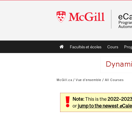
McGill
eCa
University
Program
Automn
Main
Facultés et écoles
Cours
Pro
navigation
McGill.ca
/
Vue d'ensemble
/
All Courses
Note:
This is the
2022–202
or
jump to the newest
e
Cale