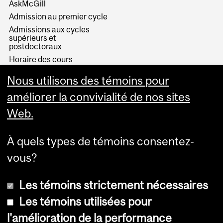
AskMcGill
Admission au premier cycle
Admissions aux cycles
supérieurs et
postdoctoraux
Horaire des cours
Visual Schedule Builder
Nous utilisons des témoins pour
Services aux étudiants
améliorer la convivialité de nos sites
Web.
À quels types de témoins consentez-
vous?
Les témoins strictement nécessaires
Les témoins utilisées pour
l'amélioration de la performance