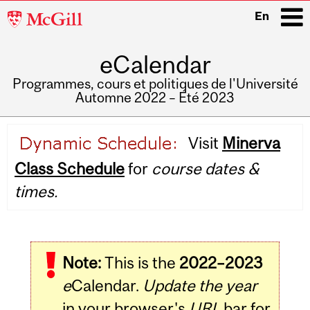
McGill
En
University
eCalendar
i
Programmes, cours et politiques de l'Université
Automne 2022 – Été 2023
Main
Visit
Minerva
navigation
Class Schedule
for
course dates &
times.
Note:
This is the
2022–2023
e
Calendar.
Update the year
in your browser's
URL
bar for