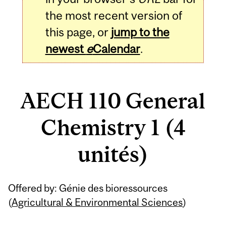
the most recent version of
this page, or
jump to the
newest
e
Calendar
.
AECH 110 General
Chemistry 1 (4
unités)
Related
Offered by: Génie des bioressources
Content
(
Agricultural & Environmental Sciences
)