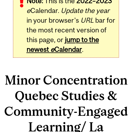
Note:
This is the
2022–2023
e
Calendar.
Update the year
in your browser's
URL
bar for
the most recent version of
this page, or
jump to the
newest
e
Calendar
.
Minor Concentration
Quebec Studies &
Community-Engaged
Learning/ La