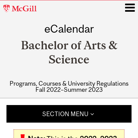
McGill
University
eCalendar
i
Bachelor of Arts &
Science
Programs, Courses & University Regulations
Fall 2022–Summer 2023
Main
navigation
SECTION MENU