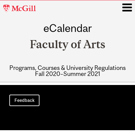
McGill
University
eCalendar
i
Faculty of Arts
Programs, Courses & University Regulations
Fall 2020–Summer 2021
Main
navigation
Feedback