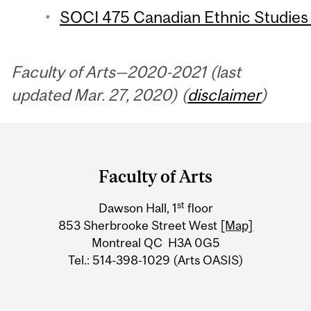
SOCI 475 Canadian Ethnic Studies 
Faculty of Arts—2020-2021 (last
updated Mar. 27, 2020) (
disclaimer
)
Department
and
Faculty of Arts
University
st
Dawson Hall, 1
floor
Information
853 Sherbrooke Street West
[Map]
Montreal QC H3A 0G5
Tel.: 514-398-1029 (Arts OASIS)