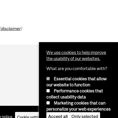
(
disclaimer
)
We use cookies to help improve
the usability of our websites.
What are you comfortable with?
Essential cookies that allow
our website to function
Performance cookies that
collect usability data
Marketing cookies that can
personalize your web experiences
Accept all
Only selected
 notice
Cookie settings
Log in