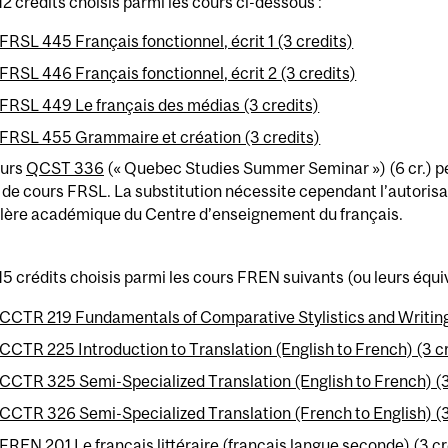
12 crédits choisis parmi les cours ci-dessous :
FRSL 445 Français fonctionnel, écrit 1 (3 credits)
FRSL 446 Français fonctionnel, écrit 2 (3 credits)
FRSL 449 Le français des médias (3 credits)
FRSL 455 Grammaire et création (3 credits)
ours
QCST 336
(« Quebec Studies Summer Seminar ») (6 cr.) pe
 de cours FRSL. La substitution nécessite cependant l’autorisat
llère académique du Centre d’enseignement du français.
15 crédits choisis parmi les cours FREN suivants (ou leurs équi
CCTR 219 Fundamentals of Comparative Stylistics and Writing 
CCTR 225 Introduction to Translation (English to French) (3 cr
CCTR 325 Semi-Specialized Translation (English to French) (3
CCTR 326 Semi-Specialized Translation (French to English) (3
FREN 201 Le français littéraire (français langue seconde) (3 cr