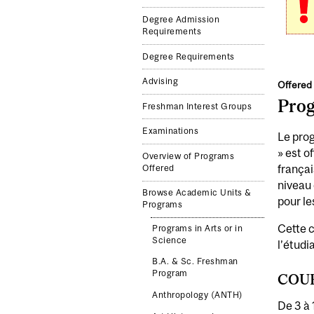
Degree Admission
Requirements
Degree Requirements
Advising
Offered 
Pro
Freshman Interest Groups
Examinations
Le prog
» est o
Overview of Programs
françai
Offered
niveau 
Browse Academic Units &
pour le
Programs
Cette c
Programs in Arts or in
Science
l’étudi
B.A. & Sc. Freshman
Program
COUR
Anthropology (ANTH)
De 3 à 