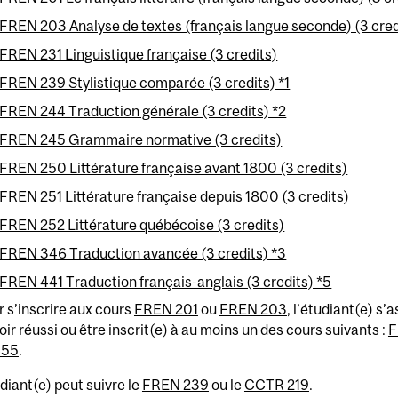
FREN 203 Analyse de textes (français langue seconde) (3 cred
FREN 231 Linguistique française (3 credits)
FREN 239 Stylistique comparée (3 credits) *1
FREN 244 Traduction générale (3 credits) *2
FREN 245 Grammaire normative (3 credits)
FREN 250 Littérature française avant 1800 (3 credits)
FREN 251 Littérature française depuis 1800 (3 credits)
FREN 252 Littérature québécoise (3 credits)
FREN 346 Traduction avancée (3 credits) *3
FREN 441 Traduction français-anglais (3 credits) *5
 s’inscrire aux cours
FREN 201
ou
FREN 203
, l’étudiant(e) s’
oir réussi ou être inscrit(e) à au moins un des cours suivants :
F
455
.
udiant(e) peut suivre le
FREN 239
ou le
CCTR 219
.