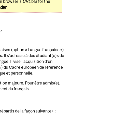
ur browser's
URL
bar for the
ndar
.
ce
aises (option « Langue française »)
. Il s’adresse à des étudiant(e)s de
ue. Il vise l’acquisition d’un
é ») du Cadre européen de référence
que et personnelle.
tion majeure. Pour être admis(e),
ment du français.
épartis de la façon suivante+ :