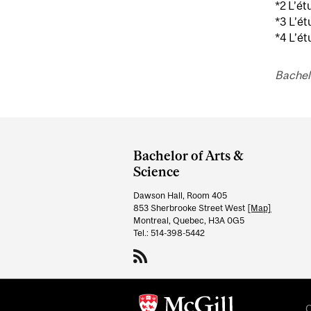
*2 L’ét
*3 L’ét
*4 L’ét
Bachel
Department
and
Bachelor of Arts &
University
Science
Information
Dawson Hall, Room 405
853 Sherbrooke Street West
[Map]
Montreal, Quebec, H3A 0G5
Tel.: 514-398-5442
C