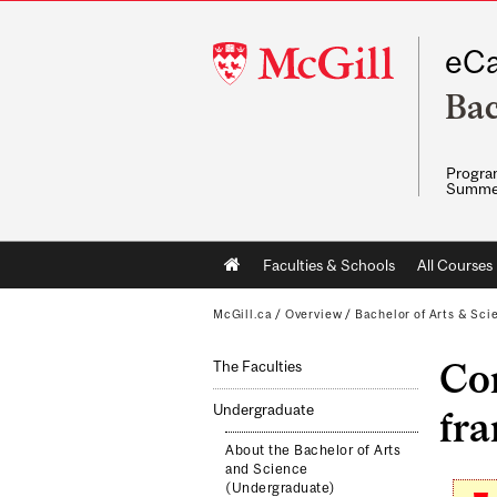
McGill
eCa
University
Bac
Program
Summe
Main
Faculties & Schools
All Courses
navigation
McGill.ca
/
Overview
/
Bachelor of Arts & Sci
Con
The Faculties
Undergraduate
fra
About the Bachelor of Arts
and Science
(Undergraduate)