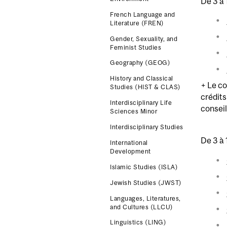
De 3 à 
French Language and
Literature (FREN)
Gender, Sexuality, and
Feminist Studies
Geography (GEOG)
History and Classical
+ Le c
Studies (HIST & CLAS)
crédits
Interdisciplinary Life
consei
Sciences Minor
Interdisciplinary Studies
De 3 à 
International
Development
Islamic Studies (ISLA)
Jewish Studies (JWST)
Languages, Literatures,
and Cultures (LLCU)
Linguistics (LING)