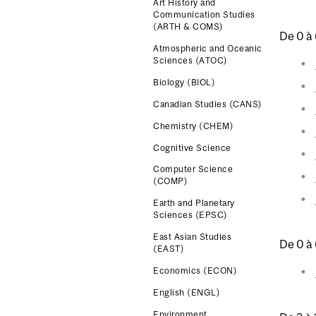
Art History and
Communication Studies
(ARTH & COMS)
De 0 à 
Atmospheric and Oceanic
Sciences (ATOC)
Biology (BIOL)
Canadian Studies (CANS)
Chemistry (CHEM)
Cognitive Science
Computer Science
(COMP)
Earth and Planetary
Sciences (EPSC)
East Asian Studies
De 0 à 
(EAST)
Economics (ECON)
English (ENGL)
Environment