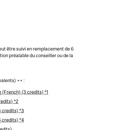
ut être suivi en remplacement de 6
ion préalable du conseiller ou de la
valents) ++ :
(French) (3 credits) *1
edits) *2
 credits) *3
 credits) *4
edits)