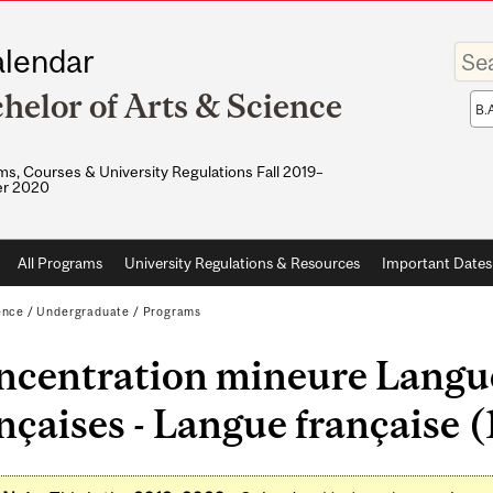
Enter
lendar
your
keywo
helor of Arts & Science
Sea
sco
s, Courses & University Regulations Fall 2019–
r 2020
All Programs
University Regulations & Resources
Important Dates
ence
/
Undergraduate
/
Programs
centration mineure Langue
nçaises - Langue française (