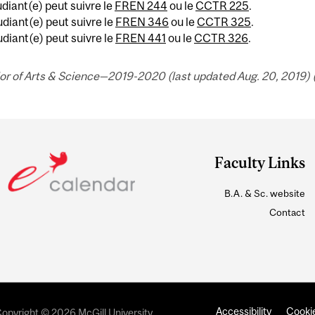
udiant(e) peut suivre le
FREN 244
ou le
CCTR 225
.
udiant(e) peut suivre le
FREN 346
ou le
CCTR 325
.
udiant(e) peut suivre le
FREN 441
ou le
CCTR 326
.
or of Arts & Science—2019-2020 (last updated Aug. 20, 2019) 
Faculty Links
B.A. & Sc. website
Contact
Accessibility
Cookie
opyright © 2026 McGill University