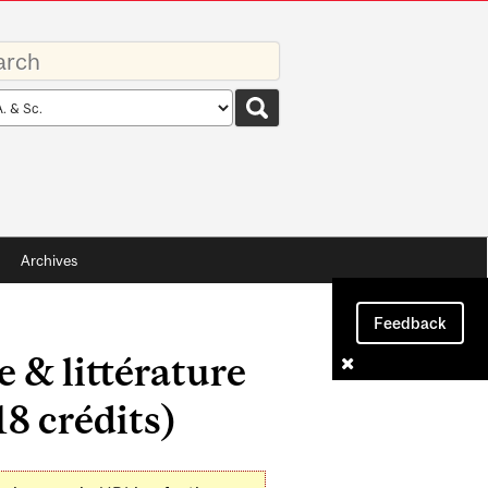
rds
rch
pe
Archives
Feedback
 & littérature
18 crédits)