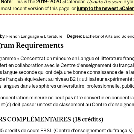
Note:
This is the
2019–2020
e
Calendar.
Update the year
in yo
most recent version of this page, or
jump to the newest
e
Cale
by:
French Language & Literature
Degree:
Bachelor of Arts and Scien
gram Requirements
ramme « Concentration mineure en Langue et littérature franç
ffert en collaboration avec le Centre d’enseignement du français
s langue seconde qui ont déjà une bonne connaissance de la lang
de français équivalent au niveau B2 (« utilisateur expériment
s langues dans les sphères universitaire, professionnelle, publi
oncentration mineure ne peut pas être convertie en concentra
ant(e) doit passer un test de classement au Centre d’enseigne
S COMPLÉMENTAIRES (18 crédits)
15 crédits de cours FRSL (Centre d’enseignement du français) r