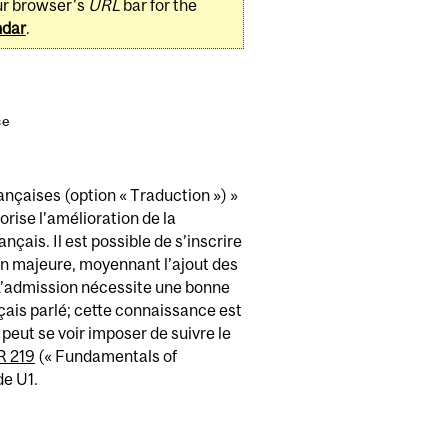
ur browser's
URL
bar for the
ndar
.
ce
nçaises (option « Traduction ») »
vorise l’amélioration de la
ais. Il est possible de s’inscrire
on majeure, moyennant l’ajout des
L’admission nécessite une bonne
nçais parlé; cette connaissance est
) peut se voir imposer de suivre le
 219
(« Fundamentals of
de U1.