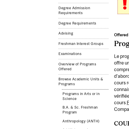
Degree Admission
Requirements
Degree Requirements
Advising
Offered 
Pro
Freshman Interest Groups
Examinations
Le prog
offre u
Overview of Programs
compréh
Offered
d’abord
Browse Academic Units &
cours 
Programs
connais
Programs in Arts or in
vérifié
Science
cours
B.A. & Sc. Freshman
Compara
Program
Anthropology (ANTH)
COUR