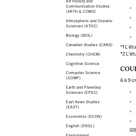
Art History and
Communication Studies
(ARTH & COMS)
Atmospheric and Oceanic
Sciences (ATOC)
Biology (BIOL)
Canadian Studies (CANS)
*1 L'ét
*2 L'ét
Chemistry (CHEM)
Cognitive Science
COUR
Computer Science
(COMP)
6 à 9 c
Earth and Planetary
Sciences (EPSC)
East Asian Studies
(EAST)
Economics (ECON)
English (ENGL)
cr
Environment