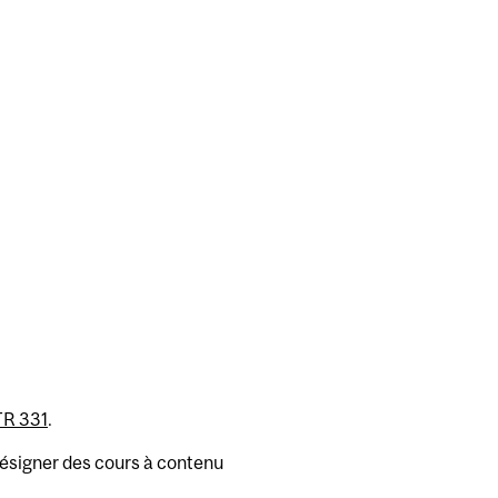
R 331
.
 désigner des cours à contenu