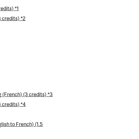
edits) *1
 credits) *2
(French) (3 credits) *3
 credits) *4
ish to French) (1.5