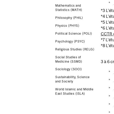
Mathematics and
*3 L’ét
Statistics (MATH)
*4 L’ét
Philosophy (PHIL)
*5 L’ét
Physics (PHYS)
*6 L’ét
CCTR 
Political Science (POLI)
*7 L’ét
Psychology (PSYC)
*8 L’ét
Religious Studies (RELG)
Social Studies of
3 à 6 c
Medicine (SSMD)
Sociology (SOCI)
Sustainability, Science
and Society
World Islamic and Middle
East Studies (ISLA)