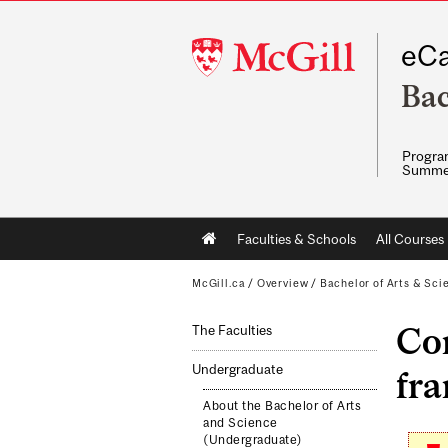
McGill
eCa
University
Bac
Program
Summe
Main
Faculties & Schools
All Courses
navigation
McGill.ca
/
Overview
/
Bachelor of Arts & Sci
Con
The Faculties
Undergraduate
fra
About the Bachelor of Arts
and Science
(Undergraduate)