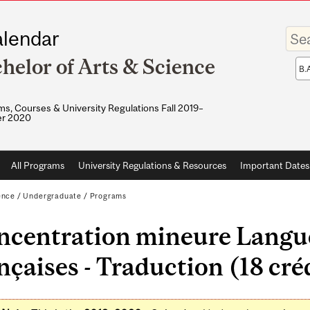
Enter
lendar
your
keywo
helor of Arts & Science
Sea
sco
s, Courses & University Regulations Fall 2019–
r 2020
All Programs
University Regulations & Resources
Important Dates
ence
/
Undergraduate
/
Programs
centration mineure Langue 
nçaises - Traduction (18 cré