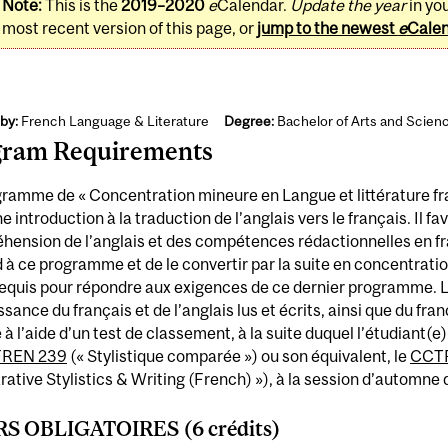
Note:
This is the
2019–2020
e
Calendar.
Update the year
in yo
most recent version of this page, or
jump to the newest
e
Cale
by:
French Language & Literature
Degree:
Bachelor of Arts and Scien
gram Requirements
ramme de « Concentration mineure en Langue et littérature fra
ne introduction à la traduction de l’anglais vers le français. Il fa
ension de l’anglais et des compétences rédactionnelles en franç
 à ce programme et de le convertir par la suite en concentrati
requis pour répondre aux exigences de ce dernier programme. 
sance du français et de l’anglais lus et écrits, ainsi que du fra
e à l’aide d’un test de classement, à la suite duquel l’étudiant(e
FREN 239
(« Stylistique comparée ») ou son équivalent, le
CCTR
tive Stylistics & Writing (French) »), à la session d’automne 
S OBLIGATOIRES (6 crédits)