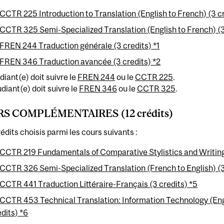
CCTR 225 Introduction to Translation (English to French) (3 cr
CCTR 325 Semi-Specialized Translation (English to French) (3
FREN 244 Traduction générale (3 credits) *1
FREN 346 Traduction avancée (3 credits) *2
udiant(e) doit suivre le
FREN 244
ou le
CCTR 225
.
udiant(e) doit suivre le
FREN 346
ou le
CCTR 325
.
S COMPLÉMENTAIRES (12 crédits)
rédits choisis parmi les cours suivants :
CCTR 219 Fundamentals of Comparative Stylistics and Writing 
CCTR 326 Semi-Specialized Translation (French to English) (3
CCTR 441 Traduction Littéraire-Français (3 credits) *5
CCTR 453 Technical Translation: Information Technology (Engl
edits) *6