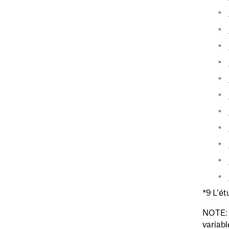
*9 L'ét
NOTE: l
variabl