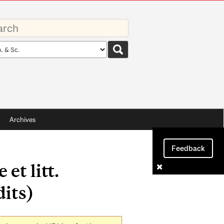
rds
rch
pe
Archives
Feedback
et litt.
dits)