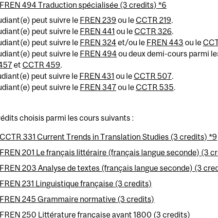
FREN 494 Traduction spécialisée (3 credits) *6
udiant(e) peut suivre le
FREN 239
ou le
CCTR 219
.
udiant(e) peut suivre le
FREN 441
ou le
CCTR 326
.
udiant(e) peut suivre le
FREN 324
et/ou le
FREN 443
ou le
CCT
udiant(e) peut suivre le
FREN 494
ou deux demi-cours parmi les
457
et
CCTR 459
.
udiant(e) peut suivre le
FREN 431
ou le
CCTR 507
.
udiant(e) peut suivre le
FREN 347
ou le
CCTR 535
.
rédits choisis parmi les cours suivants :
CCTR 331 Current Trends in Translation Studies (3 credits) *9
FREN 201 Le français littéraire (français langue seconde) (3 cr
FREN 203 Analyse de textes (français langue seconde) (3 cred
FREN 231 Linguistique française (3 credits)
FREN 245 Grammaire normative (3 credits)
FREN 250 Littérature française avant 1800 (3 credits)