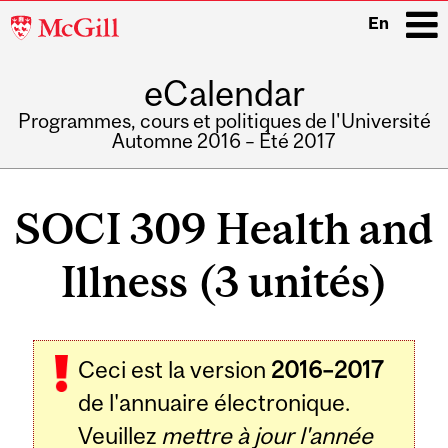
McGill
En
University
eCalendar
i
Programmes, cours et politiques de l'Université
Automne 2016 – Été 2017
Main
navigation
SOCI 309 Health and
Illness (3 unités)
Ceci est la version
2016–2017
de l'annuaire électronique.
Veuillez
mettre à jour l'année