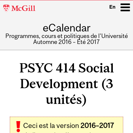
McGill
En
University
eCalendar
i
Programmes, cours et politiques de l'Université
Automne 2016 – Été 2017
Main
navigation
PSYC 414 Social
Development (3
unités)
Ceci est la version
2016–2017