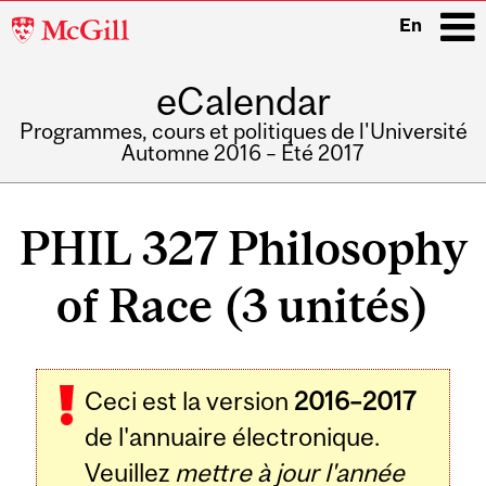
McGill
En
University
eCalendar
i
Programmes, cours et politiques de l'Université
Automne 2016 – Été 2017
Main
navigation
PHIL 327 Philosophy
of Race (3 unités)
Ceci est la version
2016–2017
de l'annuaire électronique.
Veuillez
mettre à jour l'année