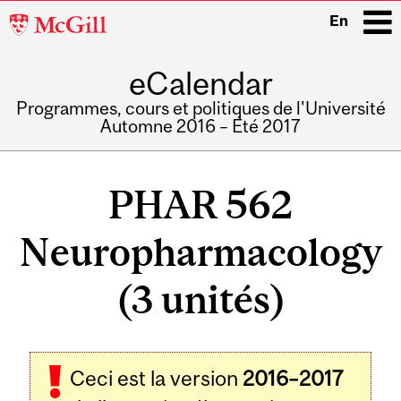
McGill
En
University
eCalendar
i
Programmes, cours et politiques de l'Université
Automne 2016 – Été 2017
Main
navigation
PHAR 562
Neuropharmacology
(3 unités)
Ceci est la version
2016–2017