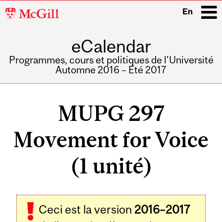
McGill
En
University
eCalendar
i
Programmes, cours et politiques de l'Université
Automne 2016 – Été 2017
Main
navigation
MUPG 297
Movement for Voice
(1 unité)
Ceci est la version
2016–2017