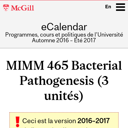
McGill
En
University
eCalendar
i
Programmes, cours et politiques de l'Université
Automne 2016 – Été 2017
Main
navigation
MIMM 465 Bacterial
Pathogenesis (3
unités)
Ceci est la version
2016–2017