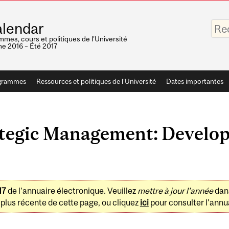
Saisis
lendar
vos
mots-
mes, cours et politiques de l'Université
clés
e 2016 – Été 2017
grammes
Ressources et politiques de l'Université
Dates importantes
egic Management: Develop
17
de l'annuaire électronique. Veuillez
mettre à jour l'année
dan
plus récente de cette page, ou cliquez
ici
pour consulter l'annua