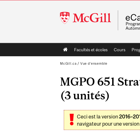
McGill
eCa
University
Program
Automn
Main
Facultés et écoles
Cours
Pro
navigation
McGill.ca
/
Vue d'ensemble
MGPO 651 Strat
(3 unités)
Ceci est la version
2016–20
navigateur pour une version 