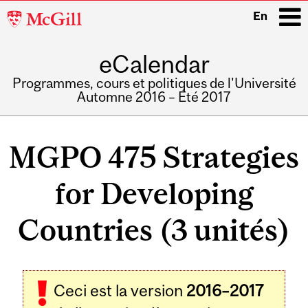
McGill
En
University
eCalendar
i
Programmes, cours et politiques de l'Université
Automne 2016 – Été 2017
Main
navigation
MGPO 475 Strategies
for Developing
Countries (3 unités)
Ceci est la version
2016–2017