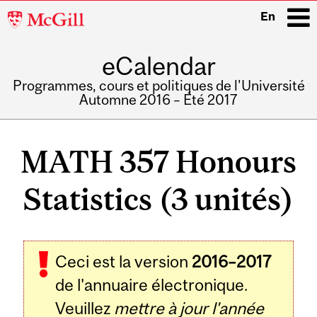
McGill
En
University
eCalendar
i
Programmes, cours et politiques de l'Université
Automne 2016 – Été 2017
Main
navigation
MATH 357 Honours
Statistics (3 unités)
Ceci est la version
2016–2017
de l'annuaire électronique.
Veuillez
mettre à jour l'année