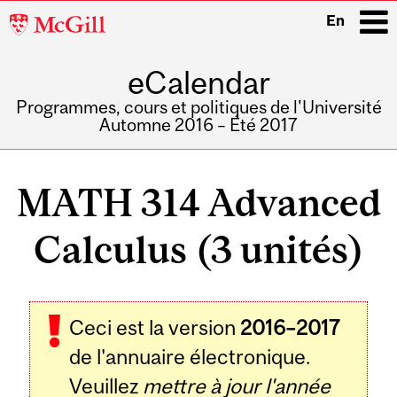
McGill
En
University
eCalendar
i
Programmes, cours et politiques de l'Université
Automne 2016 – Été 2017
Main
navigation
MATH 314 Advanced
Calculus (3 unités)
Ceci est la version
2016–2017
de l'annuaire électronique.
Veuillez
mettre à jour l'année