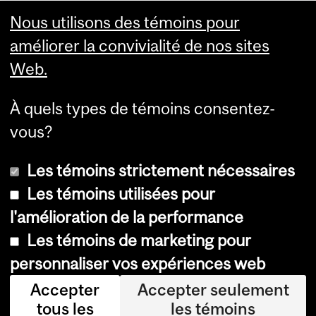
Nous utilisons des témoins pour
améliorer la convivialité de nos sites
Web.
À quels types de témoins consentez-
vous?
Les témoins strictement nécessaires
Les témoins utilisées pour
l'amélioration de la performance
© Université McGill, 2026
Les témoins de marketing pour
Accessibilité
personnaliser vos expériences web
Avis sur les témoins
Accepter
Accepter seulement
tous les
les témoins
Paramètres des témoins