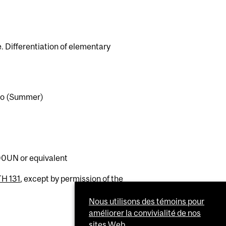
e. Differentiation of elementary
Tao (Summer)
00UN or equivalent
H 131
, except by permission of the
Nous utilisons des témoins pour
améliorer la convivialité de nos
sites Web.