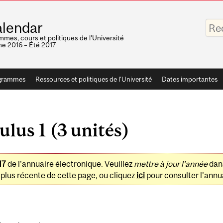
Saisis
lendar
vos
mots-
mes, cours et politiques de l'Université
clés
e 2016 – Été 2017
grammes
Ressources et politiques de l'Université
Dates importantes
lus 1 (3 unités)
17
de l'annuaire électronique. Veuillez
mettre à jour l'année
dan
plus récente de cette page, ou cliquez
ici
pour consulter l'annua