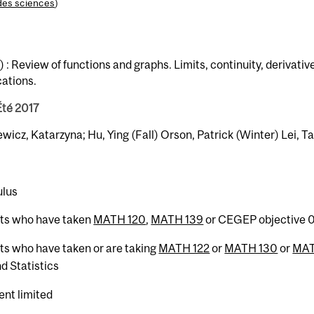
des sciences
)
: Review of functions and graphs. Limits, continuity, derivativ
cations.
Été 2017
ewicz, Katarzyna; Hu, Ying (Fall) Orson, Patrick (Winter) Lei, 
ulus
nts who have taken
MATH 120
,
MATH 139
or CEGEP objective 
nts who have taken or are taking
MATH 122
or
MATH 130
or
MAT
 Statistics
ent limited