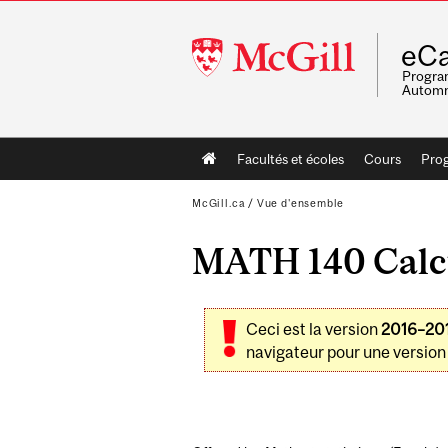
McGill
eCa
University
Program
Automn
Main
Facultés et écoles
Cours
Pro
navigation
McGill.ca
/
Vue d'ensemble
MATH 140 Calcu
Ceci est la version
2016–20
navigateur pour une version 