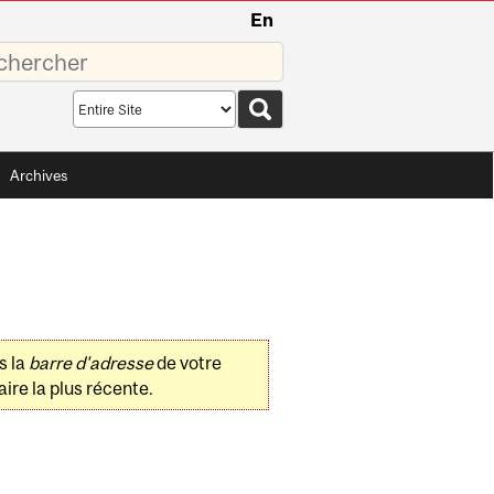
En
sez
Search
scope
Archives
s la
barre d'adresse
de votre
ire la plus récente.