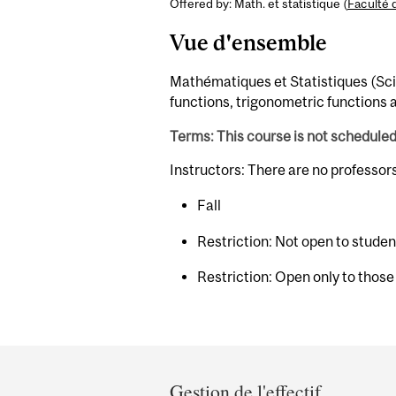
Offered by: Math. et statistique (
Faculté 
Vue d'ensemble
Mathématiques et Statistiques (Sci)
functions, trigonometric functions
Terms: This course is not schedule
Instructors: There are no professor
Fall
Restriction: Not open to stud
Restriction: Open only to those
Department
and
Gestion de l'effectif