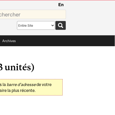
En
sez
Search
scope
Archives
 unités)
s la
barre d'adresse
de votre
ire la plus récente.