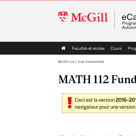
McGill
eCa
University
Program
Automn
Main
Facultés et écoles
Cours
Pro
navigation
McGill.ca
/
Vue d'ensemble
MATH 112 Funda
Ceci est la version
2016–20
navigateur pour une version 