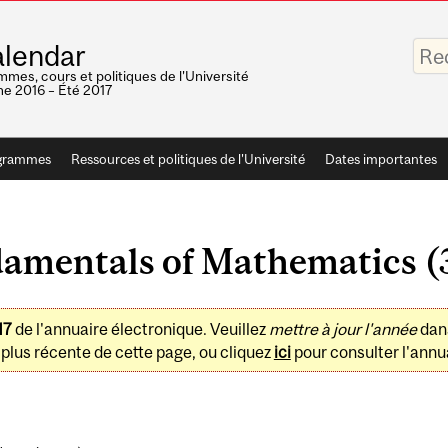
Saisis
lendar
vos
mots-
mes, cours et politiques de l'Université
clés
e 2016 – Été 2017
grammes
Ressources et politiques de l'Université
Dates importantes
mentals of Mathematics (3
17
de l'annuaire électronique. Veuillez
mettre à jour l'année
dan
plus récente de cette page, ou cliquez
ici
pour consulter l'annua