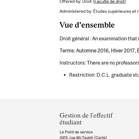
Offered by: Droit (
Faculté de droit
)
Administered by: Études supérieures et 
Vue d'ensemble
Droit général : An examination that 
Terms: Automne 2016, Hiver 2017, 
Instructors: There are no professor
Restriction: D.C.L. graduate st
Department
and
Gestion de l'effectif
étudiant
University
Information
Le Point de service
3415, rue McTavish
[Carte]