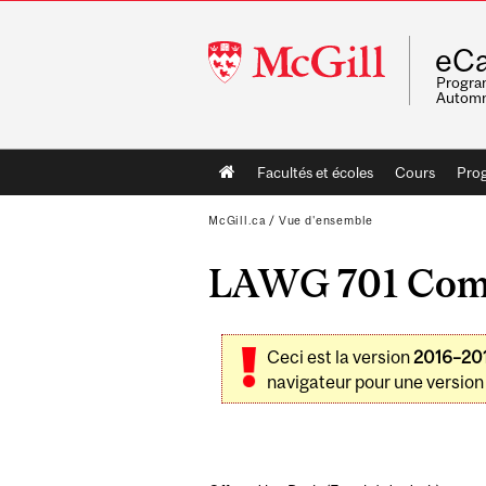
McGill
eCa
University
Program
Automn
Main
Facultés et écoles
Cours
Pro
navigation
McGill.ca
/
Vue d'ensemble
LAWG 701 Comp
Ceci est la version
2016–20
navigateur pour une version 