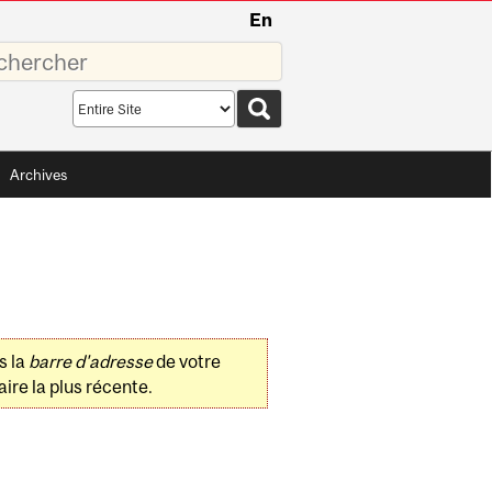
En
sez
Search
scope
Archives
s la
barre d'adresse
de votre
ire la plus récente.