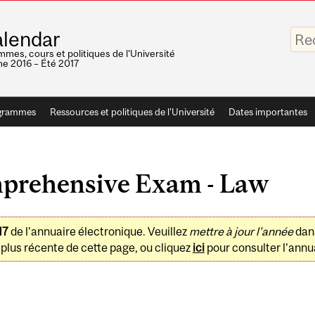
Saisis
lendar
vos
mots-
mes, cours et politiques de l'Université
clés
e 2016 – Été 2017
grammes
Ressources et politiques de l'Université
Dates importantes
rehensive Exam - Law
17
de l'annuaire électronique. Veuillez
mettre à jour l'année
dan
plus récente de cette page, ou cliquez
ici
pour consulter l'annua