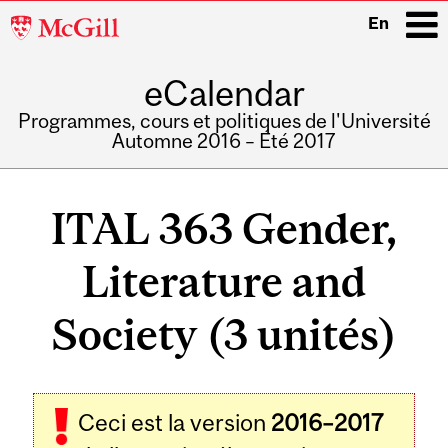
McGill
En
University
eCalendar
i
Programmes, cours et politiques de l'Université
Automne 2016 – Été 2017
Main
navigation
ITAL 363 Gender,
Literature and
Society (3 unités)
Ceci est la version
2016–2017