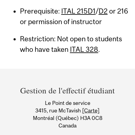
Prerequisite:
ITAL 215D1
/
D2
or 216
or permission of instructor
Restriction: Not open to students
who have taken
ITAL 328
.
Department
and
Gestion de l'effectif étudiant
University
Le Point de service
Information
3415, rue McTavish
[Carte]
Montréal (Québec) H3A 0C8
Canada