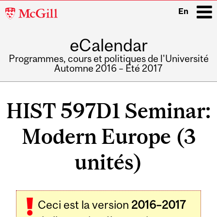
McGill
En
University
eCalendar
i
Programmes, cours et politiques de l'Université
Automne 2016 – Été 2017
Main
navigation
HIST 597D1 Seminar:
Modern Europe (3
unités)
Ceci est la version
2016–2017