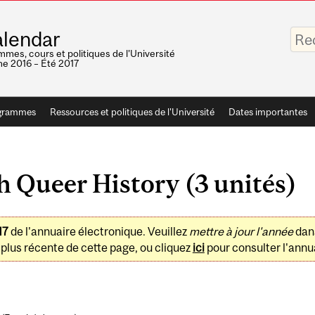
Saisis
lendar
vos
mots-
mes, cours et politiques de l'Université
clés
e 2016 – Été 2017
grammes
Ressources et politiques de l'Université
Dates importantes
h Queer History (3 unités)
17
de l'annuaire électronique. Veuillez
mettre à jour l'année
dan
plus récente de cette page, ou cliquez
ici
pour consulter l'annua