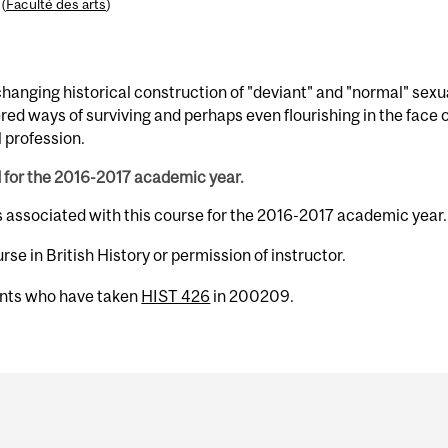
(
Faculté des arts
)
 changing historical construction of "deviant" and "normal" sexua
ways of surviving and perhaps even flourishing in the face of
 profession.
d for the 2016-2017 academic year.
s associated with this course for the 2016-2017 academic year.
rse in British History or permission of instructor.
ents who have taken
HIST 426
in 200209.