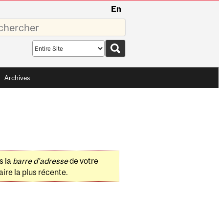
En
sez
Search
scope
Archives
s la
barre d'adresse
de votre
ire la plus récente.