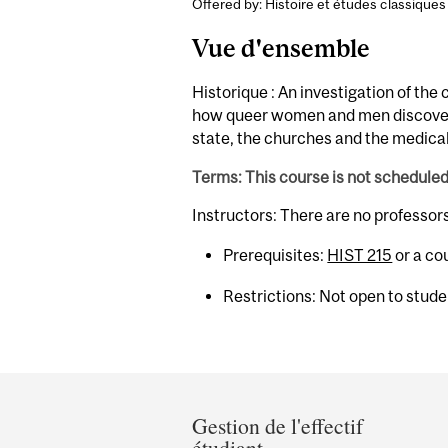
Offered by: Histoire et études classiques 
Vue d'ensemble
Historique : An investigation of the
how queer women and men discovered 
state, the churches and the medical
Terms: This course is not schedule
Instructors: There are no professor
Prerequisites:
HIST 215
or a cou
Restrictions: Not open to stud
Department
and
Gestion de l'effectif
étudiant