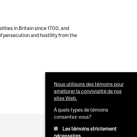
lities in Britain since 1700, and
 persecution and hostility from the
Nous utilisons des témoins pour
améliorer la convivialité de nos
sites Web.
À quels types de témoins
consentez-vous?
Les témoins strictement
nécessaires