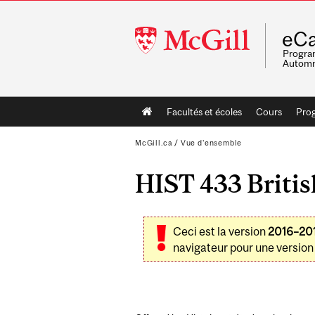
McGill
eCa
University
Program
Automn
Main
Facultés et écoles
Cours
Pro
navigation
McGill.ca
/
Vue d'ensemble
HIST 433 Britis
Ceci est la version
2016–20
navigateur pour une version 