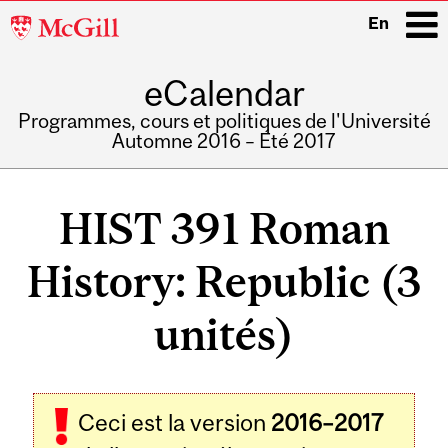
McGill
En
University
eCalendar
i
Programmes, cours et politiques de l'Université
Automne 2016 – Été 2017
Main
navigation
HIST 391 Roman
History: Republic (3
unités)
Ceci est la version
2016–2017