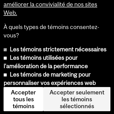
améliorer la convivialité de nos sites
Web.
À quels types de témoins consentez-
vous?
Les témoins strictement nécessaires
Les témoins utilisées pour
l'amélioration de la performance
© Université McGill, 2026
Les témoins de marketing pour
Accessibilité
personnaliser vos expériences web
Avis sur les témoins
Accepter
Accepter seulement
tous les
les témoins
Paramètres des témoins
témoins
sélectionnés
Se connecter