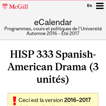
McGill
En
University
eCalendar
i
Programmes, cours et politiques de l'Université
Automne 2016 – Été 2017
Main
navigation
HISP 333 Spanish-
American Drama (3
unités)
Ceci est la version
2016–2017