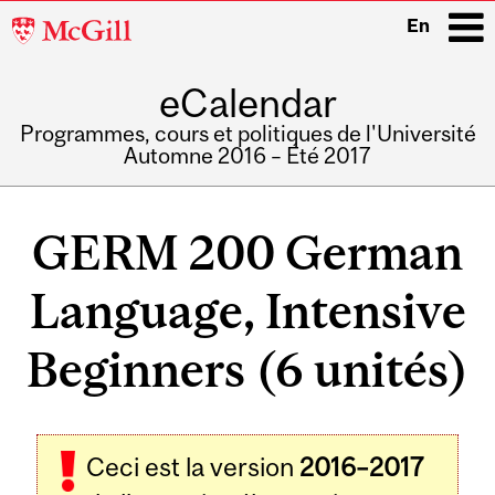
McGill
En
University
eCalendar
i
Programmes, cours et politiques de l'Université
Automne 2016 – Été 2017
Main
navigation
GERM 200 German
Language, Intensive
Beginners (6 unités)
Ceci est la version
2016–2017