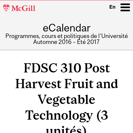
McGill
En
University
eCalendar
i
Programmes, cours et politiques de l'Université
Automne 2016 – Été 2017
Main
navigation
FDSC 310 Post
Harvest Fruit and
Vegetable
Technology (3
unités)