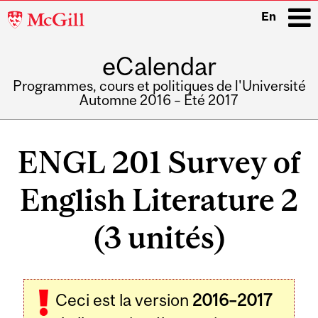
McGill
En
University
eCalendar
i
Programmes, cours et politiques de l'Université
Automne 2016 – Été 2017
Main
navigation
ENGL 201 Survey of
English Literature 2
(3 unités)
Ceci est la version
2016–2017