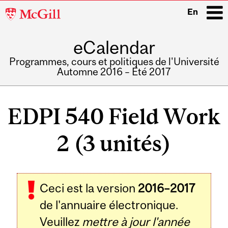
McGill
En
University
eCalendar
i
Programmes, cours et politiques de l'Université
Automne 2016 – Été 2017
Main
navigation
EDPI 540 Field Work
2 (3 unités)
Related
Ceci est la version
2016–2017
Content
de l'annuaire électronique.
Veuillez
mettre à jour l'année