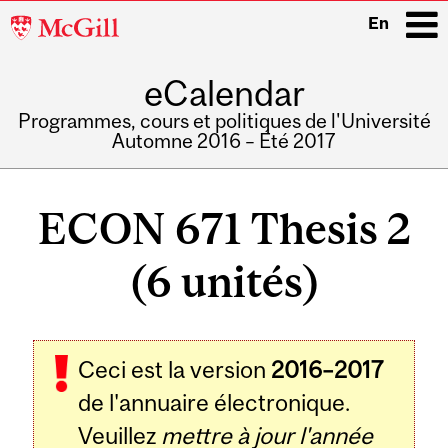
McGill
En
University
eCalendar
i
Programmes, cours et politiques de l'Université
Automne 2016 – Été 2017
Main
navigation
ECON 671 Thesis 2
(6 unités)
Ceci est la version
2016–2017
de l'annuaire électronique.
Veuillez
mettre à jour l'année