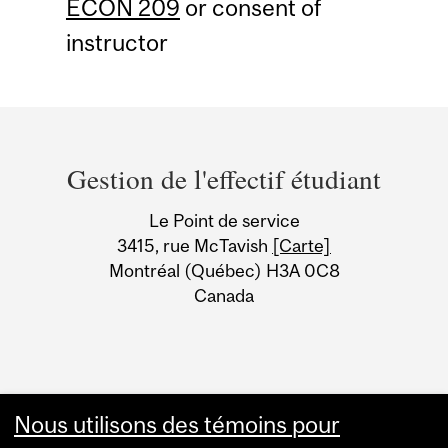
ECON 209
or consent of
instructor
Department
and
Gestion de l'effectif étudiant
University
Le Point de service
Information
3415, rue McTavish
[Carte]
Montréal (Québec) H3A 0C8
Canada
Nous utilisons des témoins pour