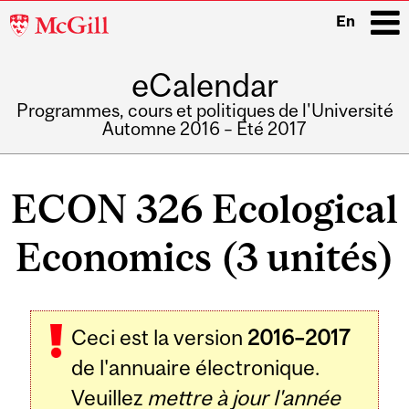
McGill
En
University
eCalendar
i
Programmes, cours et politiques de l'Université
Automne 2016 – Été 2017
Main
navigation
ECON 326 Ecological
Economics (3 unités)
Ceci est la version
2016–2017
de l'annuaire électronique.
Veuillez
mettre à jour l'année