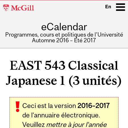
McGill
En
University
eCalendar
i
Programmes, cours et politiques de l'Université
Automne 2016 – Été 2017
Main
navigation
EAST 543 Classical
Japanese 1 (3 unités)
Ceci est la version
2016–2017
de l'annuaire électronique.
Veuillez
mettre à jour l'année