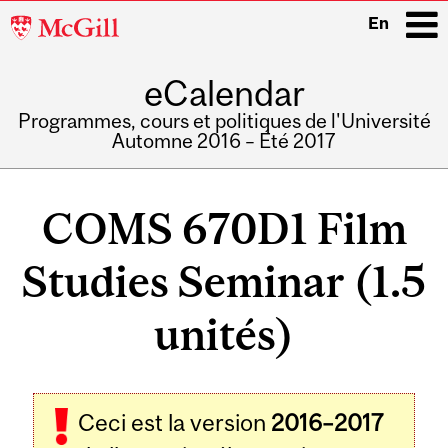
McGill
En
University
eCalendar
i
Programmes, cours et politiques de l'Université
Automne 2016 – Été 2017
Main
navigation
COMS 670D1 Film
Studies Seminar (1.5
unités)
Ceci est la version
2016–2017