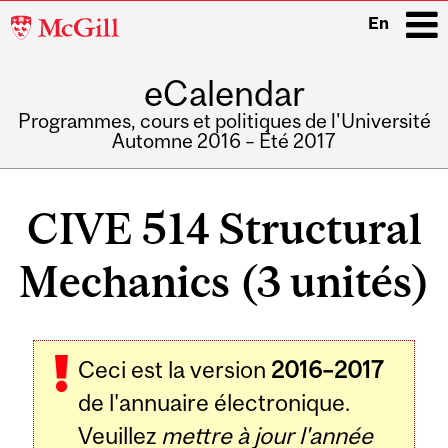
McGill
En
University
eCalendar
i
Programmes, cours et politiques de l'Université
Automne 2016 – Été 2017
Main
navigation
CIVE 514 Structural
Mechanics (3 unités)
Ceci est la version
2016–2017
de l'annuaire électronique.
Veuillez
mettre à jour l'année